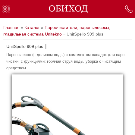
8-
906
125
05-
Вы здесь
Главная
»
Каталог
»
Пароочистители, паропылесосы,
13
гладильная система Unitekno
» UnitSpello 909 plus
UnitSpello 909 plus
Паропылесос (с доливом воды) с комплектом насадок для паро-
чистки, с функциями: горячая струя воды, уборка с чистящим
средством